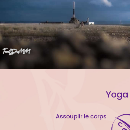
Yoga
Assouplir le corps