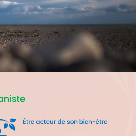
niste
Être acteur de son bien-être